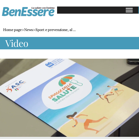
Salute
e
Home page
>
News
>
Sport e prevenzione, al ...
medicina
video
Gastroenterologia
Cardiologia
Dermatologia
Oncologia
Alimentazione
Mangiare
sano
Diete
e
perdita
di
peso