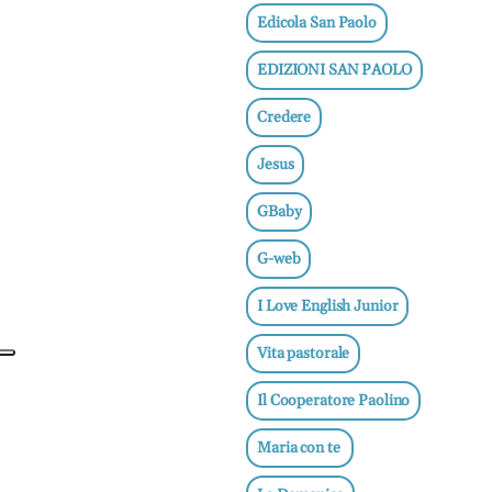
e
Edicola San Paolo
adolescenti
EDIZIONI SAN PAOLO
Etica
e
Credere
ben
essere
Jesus
News
GBaby
Vai
G-web
I Love English Junior
BN -
Vita pastorale
Abbonati
Il Cooperatore Paolino
23 euro
Maria con te
edicolasanpaolo.it