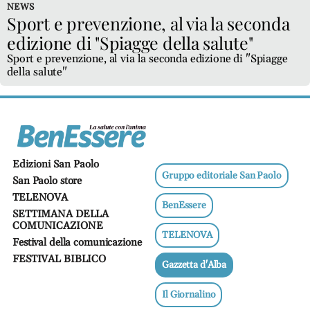
Ricette
NEWS
salutari
Sport e prevenzione, al via la seconda
edizione di "Spiagge della salute"
Benessere
Sport e prevenzione, al via la seconda edizione di "Spiagge
Dormire
della salute"
bene
Allo
specchio
Fitness
Un
Edizioni San Paolo
mondo,
Gruppo editoriale San Paolo
San Paolo store
una
TELENOVA
salute
BenEssere
SETTIMANA DELLA
COMUNICAZIONE
Psicologia
TELENOVA
e
Festival della comunicazione
neuroscienze
FESTIVAL BIBLICO
Gazzetta d'Alba
Sentimenti
Lavoro
Il Giornalino
Bambini