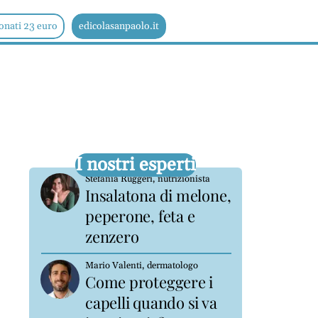
onati 23 euro
edicolasanpaolo.it
I nostri esperti
Stefania Ruggeri, nutrizionista
Insalatona di melone,
peperone, feta e
zenzero
Mario Valenti, dermatologo
Come proteggere i
capelli quando si va