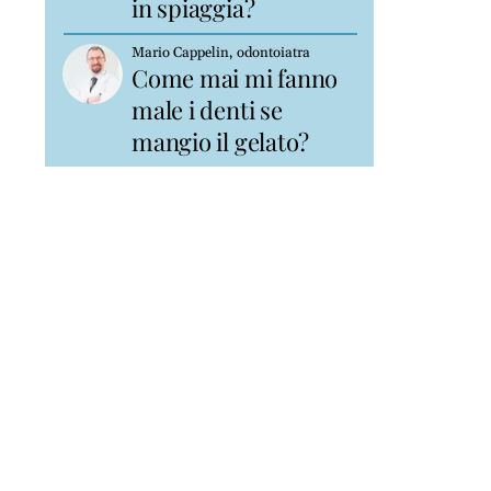
in spiaggia?
Mario Cappelin, odontoiatra
Come mai mi fanno
male i denti se
mangio il gelato?