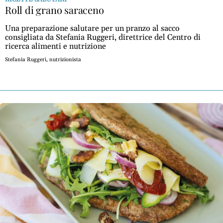
Roll di grano saraceno
e
adolescenti
Una preparazione salutare per un pranzo al sacco
Etica
consigliata da Stefania Ruggeri, direttrice del Centro di
e
ricerca alimenti e nutrizione
ben
Stefania Ruggeri, nutrizionista
essere
News
Vai
BN -
Abbonati
23 euro
edicolasanpaolo.it