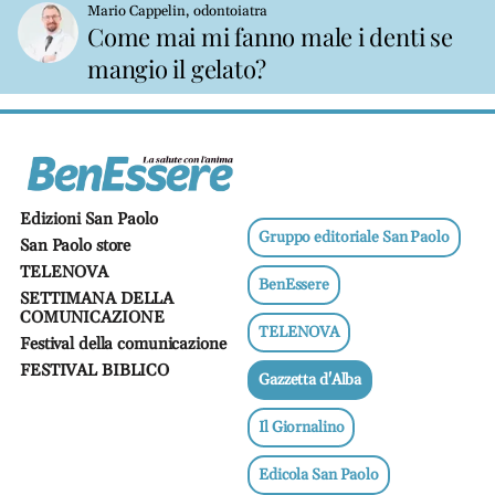
Mario Cappelin, odontoiatra
Come mai mi fanno male i denti se
mangio il gelato?
Edizioni San Paolo
Gruppo editoriale San Paolo
San Paolo store
TELENOVA
BenEssere
SETTIMANA DELLA
COMUNICAZIONE
TELENOVA
Festival della comunicazione
FESTIVAL BIBLICO
Gazzetta d'Alba
Il Giornalino
Edicola San Paolo