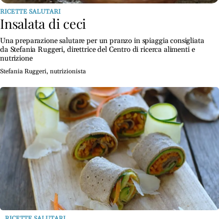
Ricette
RICETTE SALUTARI
salutari
Insalata di ceci
Benessere
Una preparazione salutare per un pranzo in spiaggia consigliata
da Stefania Ruggeri, direttrice del Centro di ricerca alimenti e
Dormire
nutrizione
bene
Stefania Ruggeri, nutrizionista
Allo
specchio
Fitness
Un
mondo,
una
salute
Psicologia
e
neuroscienze
Sentimenti
Lavoro
RICETTE SALUTARI
Bambini