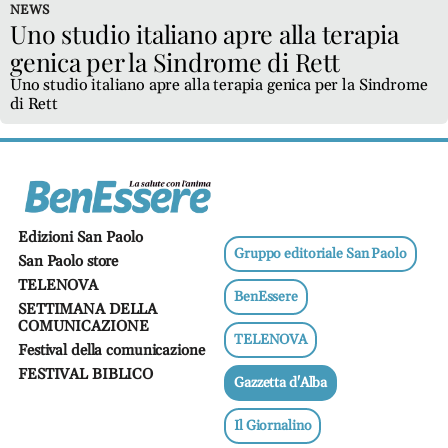
Ricette
NEWS
salutari
Uno studio italiano apre alla terapia
genica per la Sindrome di Rett
Benessere
Uno studio italiano apre alla terapia genica per la Sindrome
Dormire
di Rett
bene
Allo
specchio
Fitness
Un
Edizioni San Paolo
mondo,
Gruppo editoriale San Paolo
San Paolo store
una
TELENOVA
salute
BenEssere
SETTIMANA DELLA
COMUNICAZIONE
Psicologia
TELENOVA
e
Festival della comunicazione
neuroscienze
FESTIVAL BIBLICO
Gazzetta d'Alba
Sentimenti
Lavoro
Il Giornalino
Bambini