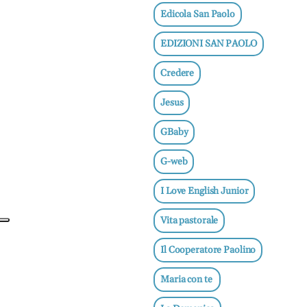
e
Edicola San Paolo
adolescenti
EDIZIONI SAN PAOLO
Etica
e
Credere
ben
essere
Jesus
News
GBaby
Vai
G-web
I Love English Junior
BN -
Vita pastorale
Abbonati
Il Cooperatore Paolino
23 euro
Maria con te
edicolasanpaolo.it