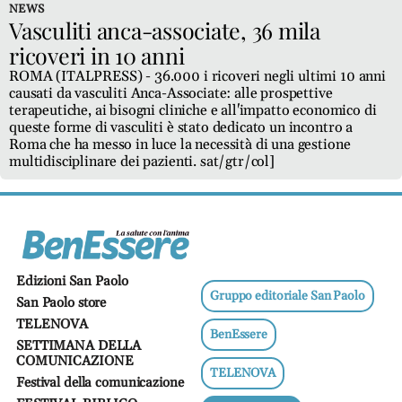
Ricette
NEWS
salutari
Vasculiti anca-associate, 36 mila
ricoveri in 10 anni
Benessere
ROMA (ITALPRESS) - 36.000 i ricoveri negli ultimi 10 anni
Dormire
causati da vasculiti Anca-Associate: alle prospettive
terapeutiche, ai bisogni cliniche e all'impatto economico di
bene
queste forme di vasculiti è stato dedicato un incontro a
Allo
Roma che ha messo in luce la necessità di una gestione
specchio
multidisciplinare dei pazienti. sat/gtr/col]
Fitness
Un
mondo,
una
salute
Edizioni San Paolo
Psicologia
Gruppo editoriale San Paolo
San Paolo store
e
TELENOVA
neuroscienze
BenEssere
SETTIMANA DELLA
Sentimenti
COMUNICAZIONE
TELENOVA
Lavoro
Festival della comunicazione
Bambini