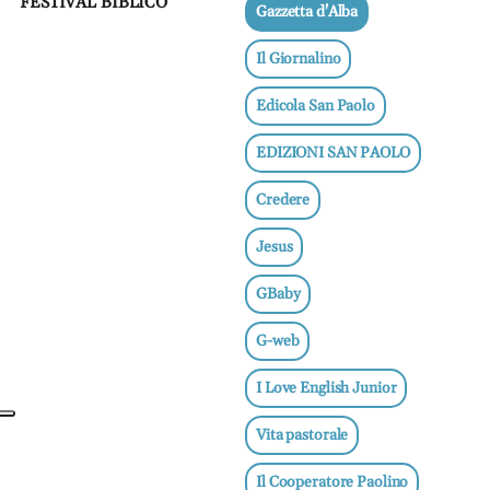
FESTIVAL BIBLICO
Gazzetta d'Alba
e
adolescenti
Il Giornalino
Etica
e
Edicola San Paolo
ben
essere
EDIZIONI SAN PAOLO
News
Credere
Jesus
Vai
GBaby
BN -
G-web
Abbonati
I Love English Junior
23 euro
Vita pastorale
edicolasanpaolo.it
Il Cooperatore Paolino