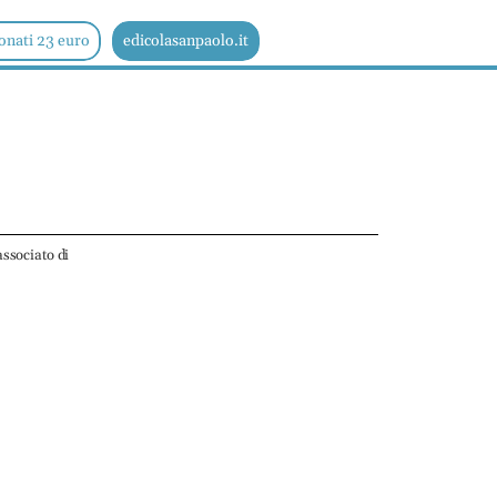
onati 23 euro
edicolasanpaolo.it
ssociato di