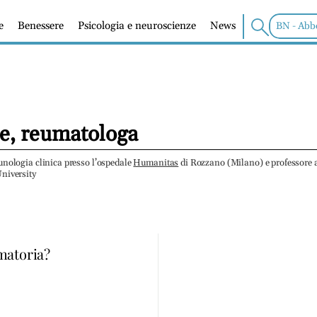
e
Benessere
Psicologia e neuroscienze
News
BN - Abb
e, reumatologa
nologia clinica presso l’ospedale
Humanitas
di Rozzano (Milano) e professore a
niversity
matoria?