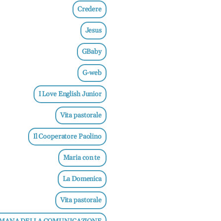
Credere
Jesus
GBaby
G-web
I Love English Junior
Vita pastorale
Il Cooperatore Paolino
Maria con te
La Domenica
Vita pastorale