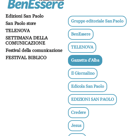
Ricette
salutari
Edizioni San Paolo
Benessere
Gruppo editoriale San Paolo
San Paolo store
TELENOVA
Dormire
BenEssere
bene
SETTIMANA DELLA
COMUNICAZIONE
Allo
TELENOVA
Festival della comunicazione
specchio
FESTIVAL BIBLICO
Fitness
Gazzetta d'Alba
Un
Il Giornalino
mondo,
una
salute
Edicola San Paolo
Psicologia
EDIZIONI SAN PAOLO
e
neuroscienze
Credere
Sentimenti
Jesus
Lavoro
Bambini