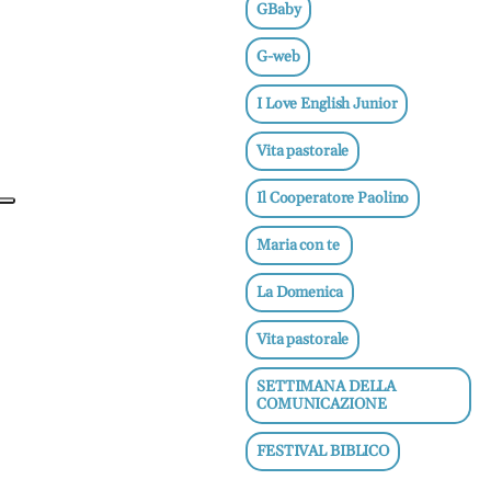
GBaby
e
adolescenti
G-web
Etica
e
I Love English Junior
ben
essere
Vita pastorale
News
Il Cooperatore Paolino
Maria con te
Vai
La Domenica
BN -
Vita pastorale
Abbonati
SETTIMANA DELLA
23 euro
COMUNICAZIONE
FESTIVAL BIBLICO
edicolasanpaolo.it