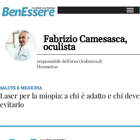
Salute
e
medicina
Fabrizio Camesasca,
Gastroenterologia
oculista
Cardiologia
Dermatologia
responsabile dell'area Oculistica di
Humanitas
Oncologia
Alimentazione
SALUTE E MEDICINA
Mangiare
Laser per la miopia: a chi è adatto e chi deve
sano
evitarlo
Diete
e
perdita
di
peso