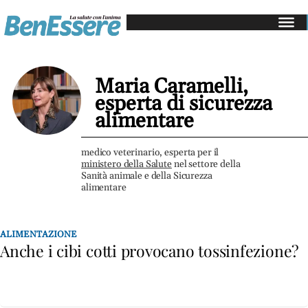
Salute
e
medicina
Maria Caramelli,
Gastroenterologia
esperta di sicurezza
Cardiologia
alimentare
Dermatologia
Oncologia
medico veterinario, esperta per il
ministero della Salute
nel settore della
Sanità animale e della Sicurezza
Alimentazione
alimentare
Mangiare
sano
ALIMENTAZIONE
Diete
Anche i cibi cotti provocano tossinfezione?
e
perdita
di
peso