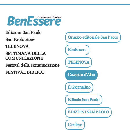
Ricette
salutari
Benessere
Dormire
Edizioni San Paolo
bene
Gruppo editoriale San Paolo
San Paolo store
Allo
TELENOVA
specchio
BenEssere
SETTIMANA DELLA
Fitness
COMUNICAZIONE
TELENOVA
Un
Festival della comunicazione
mondo,
FESTIVAL BIBLICO
Gazzetta d'Alba
una
salute
Il Giornalino
Psicologia
e
Edicola San Paolo
neuroscienze
EDIZIONI SAN PAOLO
Sentimenti
Lavoro
Credere
Bambini