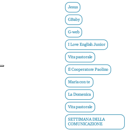
e
Jesus
adolescenti
Etica
GBaby
e
ben
G-web
essere
I Love English Junior
News
Vita pastorale
Vai
Il Cooperatore Paolino
Maria con te
BN -
La Domenica
Abbonati
23 euro
Vita pastorale
SETTIMANA DELLA
edicolasanpaolo.it
COMUNICAZIONE