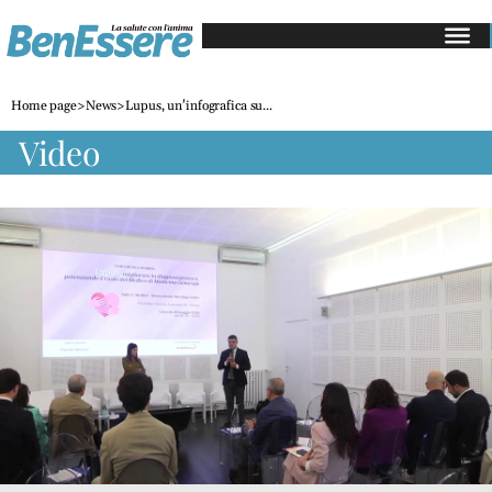
Salute
e
Home page
>
News
>
Lupus, un'infografica su...
medicina
video
Gastroenterologia
Cardiologia
Dermatologia
Oncologia
Alimentazione
Mangiare
sano
Diete
e
perdita
di
peso