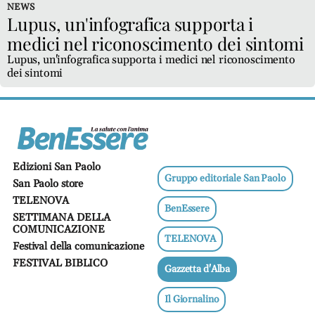
Ricette
NEWS
salutari
Lupus, un'infografica supporta i
medici nel riconoscimento dei sintomi
Benessere
Lupus, un'infografica supporta i medici nel riconoscimento
Dormire
dei sintomi
bene
Allo
specchio
Fitness
Un
Edizioni San Paolo
mondo,
Gruppo editoriale San Paolo
San Paolo store
una
TELENOVA
salute
BenEssere
SETTIMANA DELLA
COMUNICAZIONE
Psicologia
TELENOVA
e
Festival della comunicazione
neuroscienze
FESTIVAL BIBLICO
Gazzetta d'Alba
Sentimenti
Lavoro
Il Giornalino
Bambini