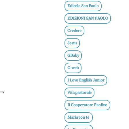
e
Edicola San Paolo
adolescenti
EDIZIONI SAN PAOLO
Etica
e
Credere
ben
essere
Jesus
News
GBaby
Vai
G-web
I Love English Junior
BN -
Vita pastorale
Abbonati
Il Cooperatore Paolino
23 euro
Maria con te
edicolasanpaolo.it