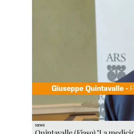
NEWS
Quintavalle (Fiaso) "La medicin