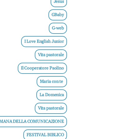
Jesus
GBaby
G-web
I Love English Junior
Vita pastorale
Il Cooperatore Paolino
Maria con te
La Domenica
Vita pastorale
IMANA DELLA COMUNICAZIONE
FESTIVAL BIBLICO