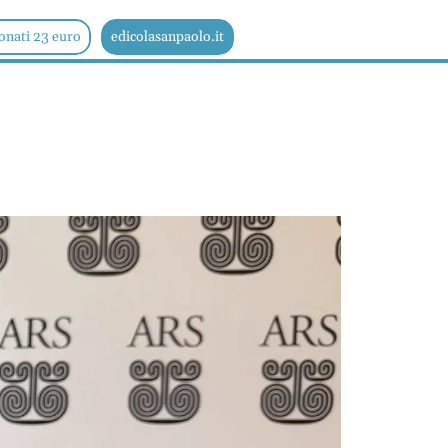
onati 23 euro
edicolasanpaolo.it