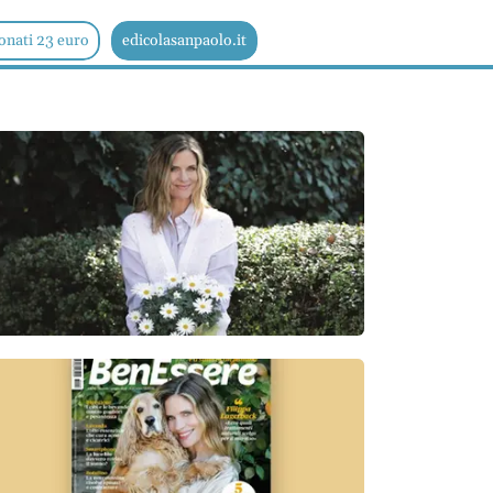
onati 23 euro
edicolasanpaolo.it