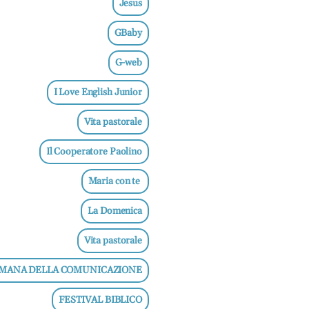
Jesus
GBaby
G-web
I Love English Junior
Vita pastorale
Il Cooperatore Paolino
Maria con te
La Domenica
Vita pastorale
IMANA DELLA COMUNICAZIONE
FESTIVAL BIBLICO