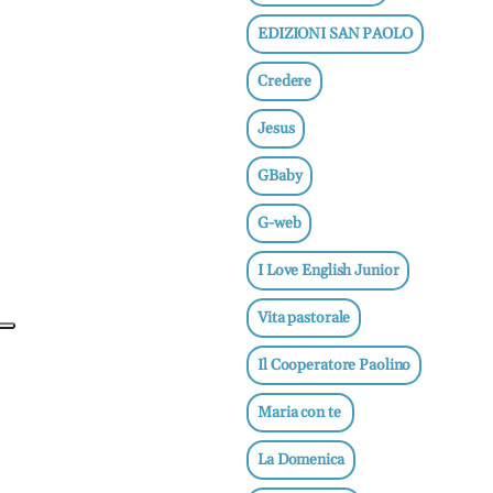
e
EDIZIONI SAN PAOLO
adolescenti
Etica
Credere
e
ben
Jesus
essere
GBaby
News
G-web
Vai
I Love English Junior
Vita pastorale
BN -
Il Cooperatore Paolino
Abbonati
23 euro
Maria con te
edicolasanpaolo.it
La Domenica