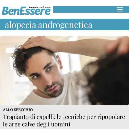
Salute
alopecia androgenetica
e
medicina
Gastroenterologia
Cardiologia
Dermatologia
Oncologia
Alimentazione
Mangiare
sano
Diete
e
ALLO SPECCHIO
perdita
Trapianto di capelli: le tecniche per ripopolare
di
le aree calve degli uomini
peso