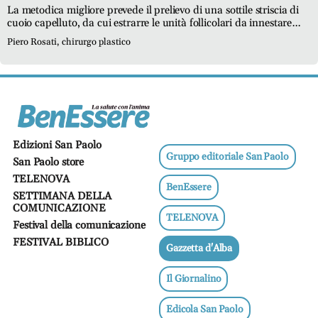
Ricette
La metodica migliore prevede il prelievo di una sottile striscia di
salutari
cuoio capelluto, da cui estrarre le unità follicolari da innestare
tramite microincisioni. L’intervento si svolge in anestesia locale e
Piero Rosati, chirurgo plastico
Benessere
dura in media tra le quattro e le cinque ore
Dormire
bene
Allo
specchio
Fitness
Edizioni San Paolo
Gruppo editoriale San Paolo
Un
San Paolo store
mondo,
TELENOVA
una
BenEssere
SETTIMANA DELLA
salute
COMUNICAZIONE
TELENOVA
Festival della comunicazione
Psicologia
FESTIVAL BIBLICO
e
Gazzetta d'Alba
neuroscienze
Il Giornalino
Sentimenti
Lavoro
Edicola San Paolo
Bambini