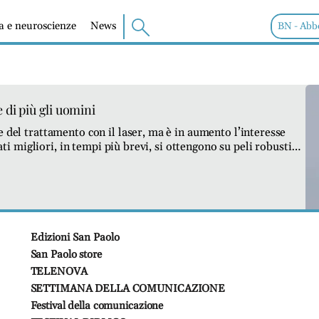
ia e neuroscienze
News
BN - Abb
di più gli uomini
e del trattamento con il laser, ma è in aumento l’interesse
tati migliori, in tempi più brevi, si ottengono su peli robusti e
avvertenze: niente esposizione solare prima e dopo,
Edizioni San Paolo
San Paolo store
TELENOVA
SETTIMANA DELLA COMUNICAZIONE
Festival della comunicazione