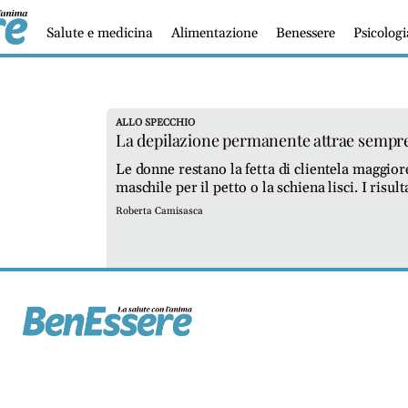
Salute e medicina
Alimentazione
Benessere
Psicolog
ALLO SPECCHIO
La depilazione permanente attrae sempre 
Le donne restano la fetta di clientela maggior
maschile per il petto o la schiena lisci. I risul
scuri, così come sulle carnagioni chiare. Due 
Roberta Camisasca
protezione per nei e tatuaggi