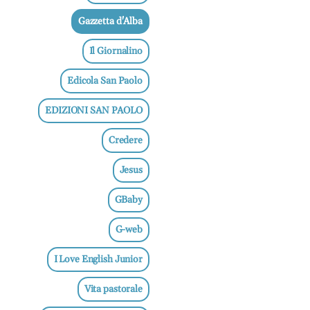
Gazzetta d'Alba
Il Giornalino
Edicola San Paolo
EDIZIONI SAN PAOLO
Credere
Jesus
GBaby
G-web
I Love English Junior
Vita pastorale