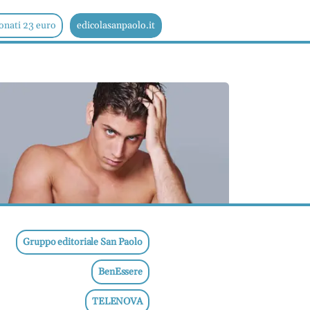
onati 23 euro
edicolasanpaolo.it
Gruppo editoriale San Paolo
BenEssere
TELENOVA