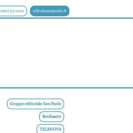
onati 23 euro
edicolasanpaolo.it
Gruppo editoriale San Paolo
BenEssere
TELENOVA