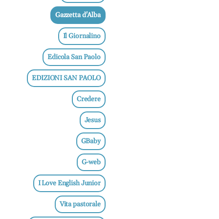
Gazzetta d'Alba
Il Giornalino
Edicola San Paolo
EDIZIONI SAN PAOLO
Credere
Jesus
GBaby
G-web
I Love English Junior
Vita pastorale