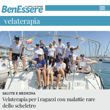
Salute
velaterapia
e
medicina
Gastroenterologia
Cardiologia
Dermatologia
Oncologia
Alimentazione
Mangiare
sano
Diete
e
SALUTE E MEDICINA
perdita
Velaterapia per i ragazzi con malattie rare
di
dello scheletro
peso