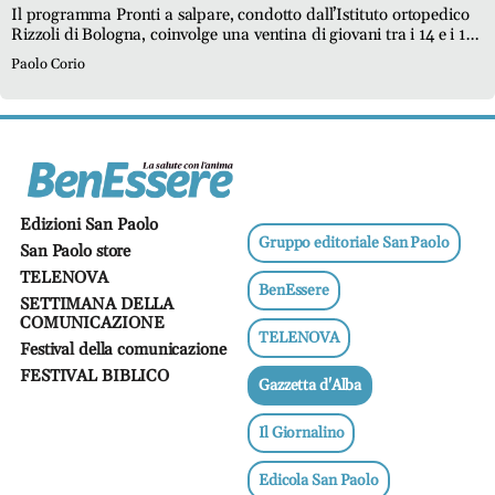
Ricette
Il programma Pronti a salpare, condotto dall’Istituto ortopedico
salutari
Rizzoli di Bologna, coinvolge una ventina di giovani tra i 14 e i 19
anni dalle ossa fragili e doloranti. Il primario Luca Sangiorgi ha
Paolo Corio
avviato una ricerca sul progetto per misurare i benefici fisici e
Benessere
psicologici dell’attività in mare
Dormire
bene
Allo
specchio
Fitness
Edizioni San Paolo
Gruppo editoriale San Paolo
Un
San Paolo store
mondo,
TELENOVA
BenEssere
una
SETTIMANA DELLA
salute
COMUNICAZIONE
TELENOVA
Festival della comunicazione
Psicologia
FESTIVAL BIBLICO
e
Gazzetta d'Alba
neuroscienze
Il Giornalino
Sentimenti
Lavoro
Edicola San Paolo
Bambini