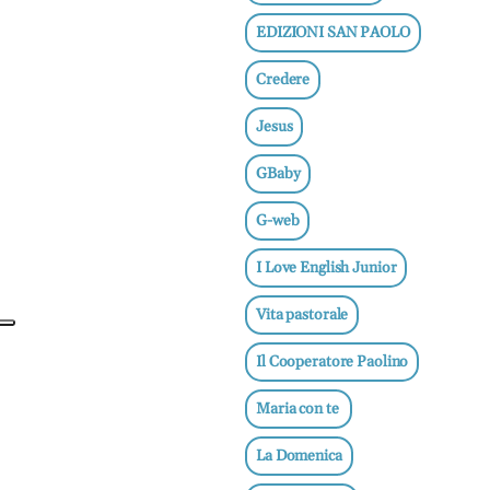
e
EDIZIONI SAN PAOLO
adolescenti
Etica
Credere
e
ben
Jesus
essere
GBaby
News
G-web
Vai
I Love English Junior
Vita pastorale
BN -
Il Cooperatore Paolino
Abbonati
23 euro
Maria con te
edicolasanpaolo.it
La Domenica