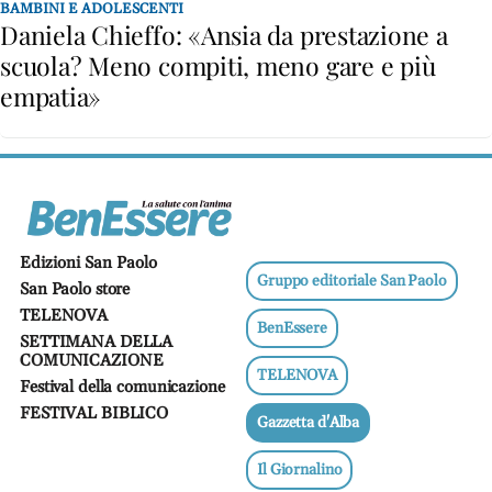
Ricette
BAMBINI E ADOLESCENTI
Daniela Chieffo: «Ansia da prestazione a
salutari
scuola? Meno compiti, meno gare e più
Benessere
empatia»
Dormire
bene
Allo
specchio
Fitness
Un
Edizioni San Paolo
mondo,
Gruppo editoriale San Paolo
San Paolo store
una
salute
TELENOVA
BenEssere
SETTIMANA DELLA
Psicologia
COMUNICAZIONE
TELENOVA
e
Festival della comunicazione
neuroscienze
FESTIVAL BIBLICO
Gazzetta d'Alba
Sentimenti
Lavoro
Il Giornalino
Bambini