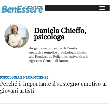
Salute
e
medicina
Daniela Chieffo,
Gastroenterologia
psicologa
Cardiologia
Dermatologia
dirigente responsabile dell'unità
operativa semplice di Psicologia clinica
Oncologia
alla Fondazione Policlinico universitario
Agostino Gemelli
di Roma.
Alimentazione
Mangiare
sano
PSICOLOGIA E NEUROSCIENZE
Perché è importante il sostegno emotivo ai
Diete
giovani artisti
e
perdita
di
peso