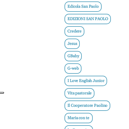
e
Edicola San Paolo
adolescenti
EDIZIONI SAN PAOLO
Etica
e
Credere
ben
essere
Jesus
News
GBaby
Vai
G-web
I Love English Junior
BN -
Vita pastorale
Abbonati
23 euro
Il Cooperatore Paolino
Maria con te
edicolasanpaolo.it