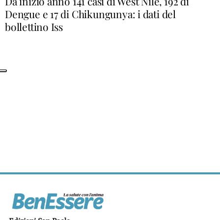
Da inizio anno 141 casi di West Nile, 192 di
Dengue e 17 di Chikungunya: i dati del
bollettino Iss