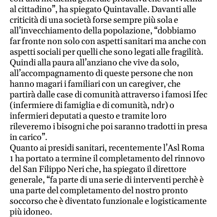
al cittadino”, ha spiegato Quintavalle. Davanti alle
e
criticità di una società forse sempre più sola e
adolescenti
all’invecchiamento della popolazione, “dobbiamo
Etica
far fronte non solo con aspetti sanitari ma anche con
e
aspetti sociali per quelli che sono legati alle fragilità.
ben
Quindi alla paura all’anziano che vive da solo,
essere
all’accompagnamento di queste persone che non
hanno magari i familiari con un caregiver, che
News
partirà dalle case di comunità attraverso i famosi Ifec
(infermiere di famiglia e di comunità, ndr) o
Vai
infermieri deputati a questo e tramite loro
rileveremo i bisogni che poi saranno tradotti in presa
in carico”.
BN -
Quanto ai presidi sanitari, recentemente l’Asl Roma
1 ha portato a termine il completamento del rinnovo
Abbonati
del San Filippo Neri che, ha spiegato il direttore
23 euro
generale, “fa parte di una serie di interventi perchè è
una parte del completamento del nostro pronto
soccorso che è diventato funzionale e logisticamente
edicolasanpaolo.it
più idoneo.