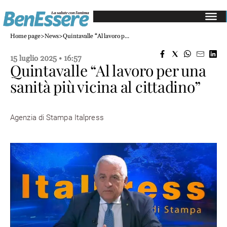
Salute
Home page
>
News
>
Quintavalle “Al lavoro p...
e
medicina
15 luglio 2025 • 16:57
Quintavalle “Al lavoro per una
Gastroenterologia
sanità più vicina al cittadino”
Cardiologia
Dermatologia
Oncologia
Agenzia di Stampa Italpress
Alimentazione
Mangiare
sano
Diete
e
perdita
di
peso