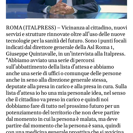
Ricette
salutari
Benessere
ROMA (ITALPRESS) – Vicinanza al cittadino, nuovi
Dormire
servizi e strutture rinnovate oltre all’uso delle nuove
bene
tecnologie per la sanità del futuro. Sono i punti focali
Allo
indicati dal direttore generale della Asl Roma 1,
specchio
Giuseppe Quintavalle, in un’intervista alla Italpress.
Fitness
“Abbiamo avviato una serie di percorsi
Un
sull’abbattimento della lista d’attesa e abbiamo
mondo,
anche una serie di uffici o comunque delle persone
una
anche in seno alla direzione generale stessa,
salute
deputate alla presa in carico e alla presa in cura. Sulla
lista d’attesa io ho una mia personale idea, nel senso
Psicologia
che il cittadino va preso in carico e quindi noi
e
dobbiamo fare di tutto nel prossimo futuro per un
neuroscienze
potenziamento del territorio che non deve partire
Sentimenti
dal momento in cui la persona è malata, ma deve
partire dal momento che la persona è sana, quindi
Lavoro
con una medicina generale proattiva che si avvicina
Bambini