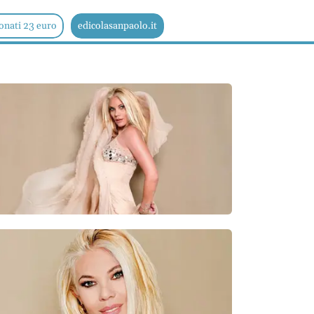
onati 23 euro
edicolasanpaolo.it