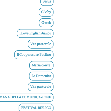
Jesus
GBaby
G-web
I Love English Junior
Vita pastorale
Il Cooperatore Paolino
Maria con te
La Domenica
Vita pastorale
IMANA DELLA COMUNICAZIONE
FESTIVAL BIBLICO