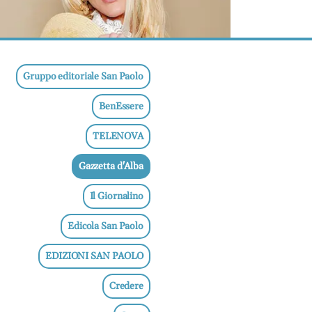
Gruppo editoriale San Paolo
BenEssere
TELENOVA
Gazzetta d'Alba
Il Giornalino
Edicola San Paolo
EDIZIONI SAN PAOLO
Credere