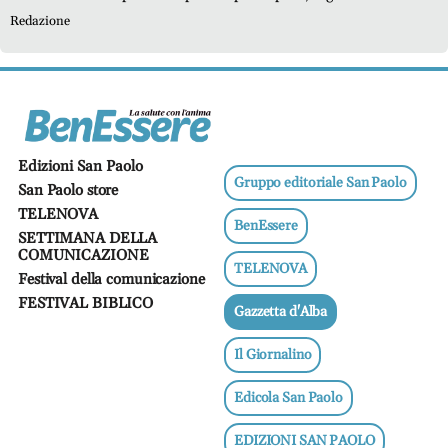
riducendo la produzione di sebo da parte delle ghiandole. Lo
e
Redazione
spiega Antonino Di Pietro, direttore dell’Istituto Dermoclinico Vita
adolescenti
Cutis, fondato in collaborazione con il Gruppo ospedaliero San
Donato
Etica
e
ben
essere
Edizioni San Paolo
News
Gruppo editoriale San Paolo
San Paolo store
TELENOVA
BenEssere
Vai
SETTIMANA DELLA
COMUNICAZIONE
TELENOVA
Festival della comunicazione
BN -
FESTIVAL BIBLICO
Gazzetta d'Alba
Abbonati
Il Giornalino
23 euro
Edicola San Paolo
edicolasanpaolo.it
EDIZIONI SAN PAOLO