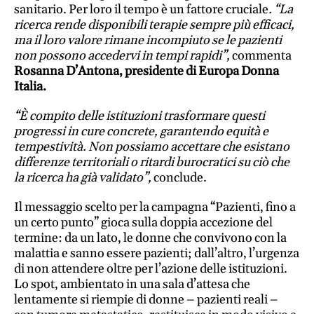
sanitario. Per loro il tempo è un fattore cruciale
. “La
e
ricerca rende disponibili terapie sempre più efficaci,
adolescenti
ma il loro valore rimane incompiuto se le pazienti
Etica
non possono accedervi in tempi rapidi”,
commenta
e
Rosanna D’Antona, presidente di Europa Donna
ben
Italia.
essere
“È compito delle istituzioni trasformare questi
News
progressi in cure concrete, garantendo equità e
tempestività. Non possiamo accettare che esistano
differenze territoriali o ritardi burocratici su ciò che
Vai
la ricerca ha già validato”,
conclude.
Il messaggio scelto per la campagna “Pazienti, fino a
BN -
un certo punto” gioca sulla doppia accezione del
Abbonati
termine: da un lato, le donne che convivono con la
malattia e sanno essere pazienti; dall’altro, l’urgenza
23 euro
di non attendere oltre per l’azione delle istituzioni.
Lo spot, ambientato in una sala d’attesa che
edicolasanpaolo.it
lentamente si riempie di donne – pazienti reali –