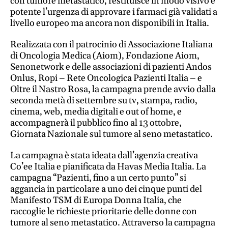
con tumore metastatico, restituisce in modo visivo e
potente l’urgenza di approvare i farmaci già validati a
Social
livello europeo ma ancora non disponibili in Italia.
Realizzata con il patrocinio di Associazione Italiana
di Oncologia Medica (Aiom), Fondazione Aiom,
Senonetwork e delle associazioni di pazienti Andos
Onlus, Ropi – Rete Oncologica Pazienti Italia – e
Oltre il Nastro Rosa, la campagna prende avvio dalla
seconda metà di settembre su tv, stampa, radio,
cinema, web, media digitali e out of home, e
accompagnerà il pubblico fino al 13 ottobre,
Giornata Nazionale sul tumore al seno metastatico.
La campagna è stata ideata dall’agenzia creativa
Co’ee Italia e pianificata da Havas Media Italia. La
campagna “Pazienti, fino a un certo punto” si
aggancia in particolare a uno dei cinque punti del
Manifesto TSM di Europa Donna Italia, che
raccoglie le richieste prioritarie delle donne con
tumore al seno metastatico. Attraverso la campagna