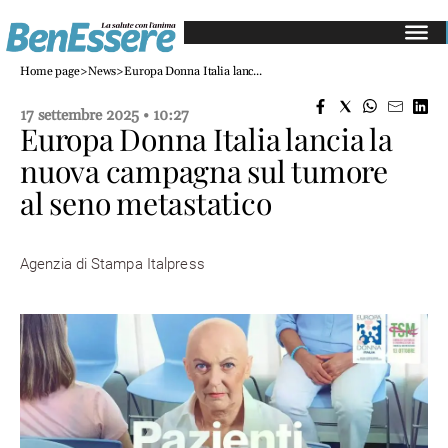
Salute
Home page
>
News
>
Europa Donna Italia lanc...
e
medicina
17 settembre 2025 • 10:27
Europa Donna Italia lancia la
Gastroenterologia
nuova campagna sul tumore
Cardiologia
Dermatologia
al seno metastatico
Oncologia
Alimentazione
Agenzia di Stampa Italpress
Mangiare
sano
Diete
e
perdita
di
peso