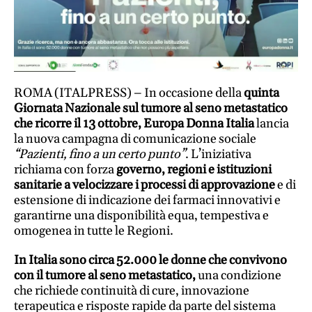
Ricette
salutari
Benessere
Dormire
bene
ROMA (ITALPRESS) – In occasione della
quinta
Allo
Giornata Nazionale sul tumore al seno metastatico
specchio
che ricorre il 13 ottobre, Europa Donna Italia
lancia
Fitness
la nuova campagna di comunicazione sociale
“Pazienti, fino a un certo punto”
. L’iniziativa
Un
richiama con forza
governo, regioni e istituzioni
mondo,
sanitarie a velocizzare i processi di approvazione
e di
una
estensione di indicazione dei farmaci innovativi e
salute
garantirne una disponibilità equa, tempestiva e
Psicologia
omogenea in tutte le Regioni.
e
neuroscienze
In Italia sono circa 52.000 le donne che convivono
con il tumore al seno metastatico,
una condizione
Sentimenti
che richiede continuità di cure, innovazione
Lavoro
terapeutica e risposte rapide da parte del sistema
Bambini