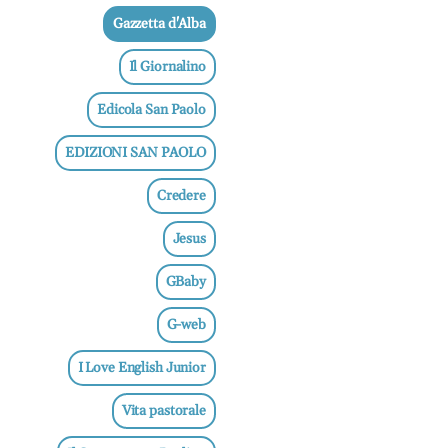
Gazzetta d'Alba
Il Giornalino
Edicola San Paolo
EDIZIONI SAN PAOLO
Credere
Jesus
GBaby
G-web
I Love English Junior
Vita pastorale