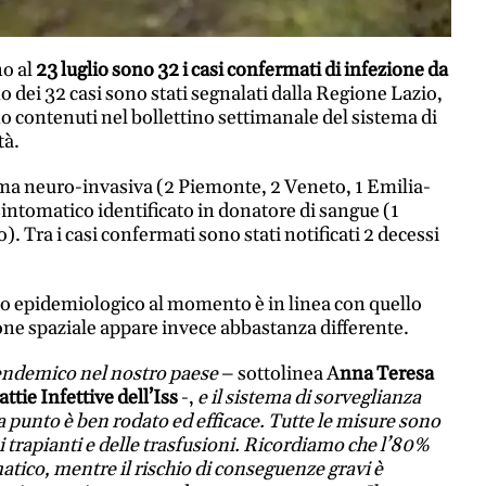
o al
23 luglio sono 32 i casi confermati di infezione da
 dei 32 casi sono stati segnalati dalla Regione Lazio,
no contenuti nel bollettino settimanale del sistema di
tà.
orma neuro-invasiva (2 Piemonte, 2 Veneto, 1 Emilia-
ntomatico identificato in donatore di sangue (1
). Tra i casi confermati sono stati notificati 2 decessi
o epidemiologico al momento è in linea con quello
one spaziale appare invece abbastanza differente.
è endemico nel nostro paese
– sottolinea A
nna Teresa
ttie Infettive dell’Iss
-,
e il sistema di sorveglianza
 punto è ben rodato ed efficace. Tutte le misure sono
 trapianti e delle trasfusioni. Ricordiamo che l’80%
atico, mentre il rischio di conseguenze gravi è