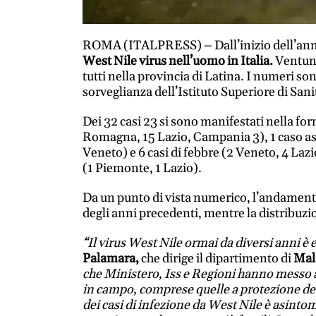
ROMA (ITALPRESS) – Dall’inizio dell’ann
West Nile virus nell’uomo in Italia.
Ventuno
tutti nella provincia di Latina. I numeri so
sorveglianza dell’Istituto Superiore di Sani
Dei 32 casi 23 si sono manifestati nella f
Romagna, 15 Lazio, Campania 3), 1 caso asi
Veneto) e 6 casi di febbre (2 Veneto, 4 Lazio
(1 Piemonte, 1 Lazio).
Da un punto di vista numerico, l’andament
degli anni precedenti, mentre la distribuzi
“Il virus West Nile ormai da diversi anni 
Palamara,
che dirige il dipartimento di
Mala
che Ministero, Iss e Regioni hanno messo a
in campo, comprese quelle a protezione dei
dei casi di infezione da West Nile è asintom