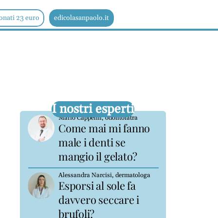
onati 23 euro
edicolasanpaolo.it
I nostri esperti
Mario Cappelin, odontoiatra
Come mai mi fanno
male i denti se
mangio il gelato?
Alessandra Narcisi, dermatologa
Esporsi al sole fa
davvero seccare i
brufoli?