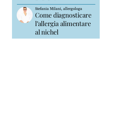
Stefania Milani, allergologa
Come diagnosticare
l’allergia alimentare
al nichel