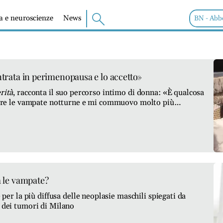
ia e neuroscienze
News
BN - Abb
ntrata in perimenopausa e lo accetto»
rità
, racconta il suo percorso intimo di donna: «È qualcosa
 avere le vampate notturne e mi commuovo molto più
esante»
a le vampate?
e per la più diffusa delle neoplasie maschili spiegati da
e dei tumori di Milano