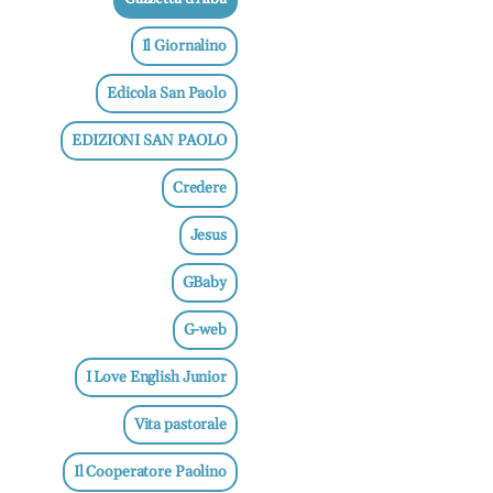
Il Giornalino
Edicola San Paolo
EDIZIONI SAN PAOLO
Credere
Jesus
GBaby
G-web
I Love English Junior
Vita pastorale
Il Cooperatore Paolino