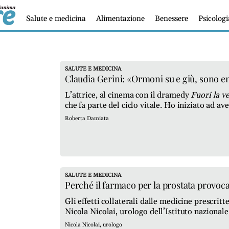
Salute e medicina
Alimentazione
Benessere
Psicolog
SALUTE E MEDICINA
Claudia Gerini: «Ormoni su e giù, sono e
L’attrice, al cinema con il dramedy
Fuori la ve
che fa parte del ciclo vitale. Ho iniziato ad
facilmente. Ma l’impatto psicologico non è p
Roberta Damiata
SALUTE E MEDICINA
Perché il farmaco per la prostata provoc
Gli effetti collaterali dalle medicine prescritt
Nicola Nicolai, urologo dell’Istituto nazional
Nicola Nicolai, urologo