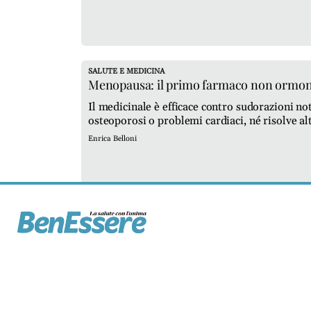
SALUTE E MEDICINA
Menopausa: il primo farmaco non ormona
Il medicinale è efficace contro sudorazioni no
osteoporosi o problemi cardiaci, né risolve al
Raffaela Di Pace
Enrica Belloni