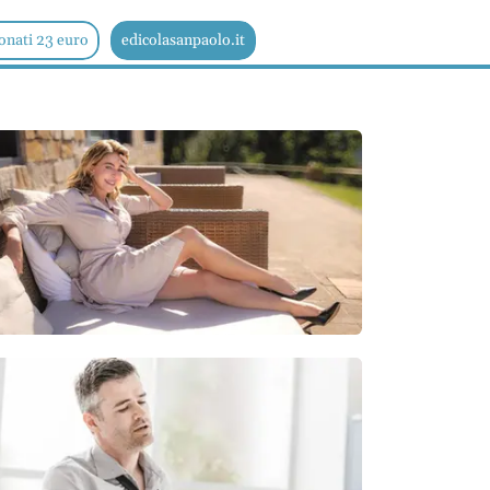
onati 23 euro
edicolasanpaolo.it