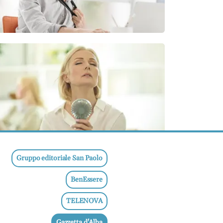
Gruppo editoriale San Paolo
BenEssere
TELENOVA
Gazzetta d'Alba